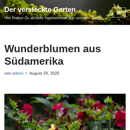
Der versteckte Garten
Zum
Hier findest Du aktuelle Impressionen aus unserem Garten
Inhalt
springen
Wunderblumen aus
Südamerika
von
admin
August 29, 2025