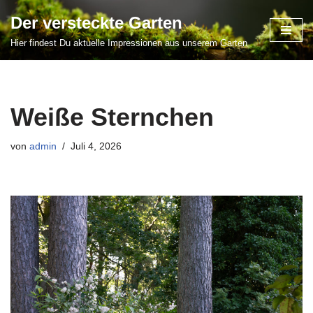
Der versteckte Garten
Zum
Hier findest Du aktuelle Impressionen aus unserem Garten
Inhalt
springen
Weiße Sternchen
von
admin
Juli 4, 2026