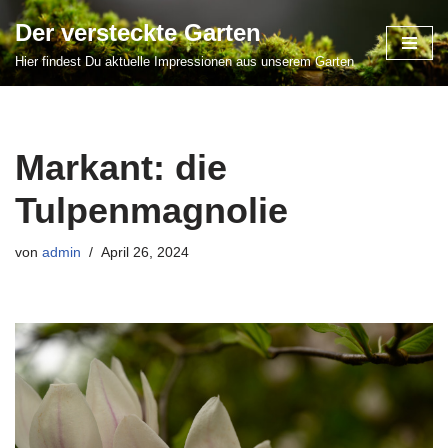
Der versteckte Garten
Zum
Hier findest Du aktuelle Impressionen aus unserem Garten
Inhalt
springen
Markant: die
Tulpenmagnolie
von
admin
April 26, 2024