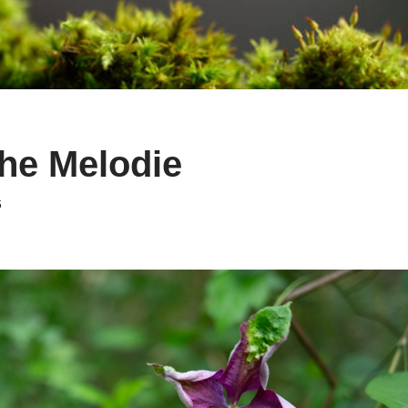
he Melodie
6