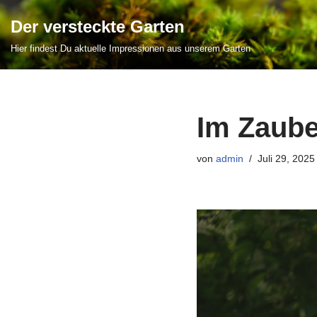
Der versteckte Garten
Zum
Hier findest Du aktuelle Impressionen aus unserem Garten
Inhalt
springen
Im Zaube
von
admin
Juli 29, 2025