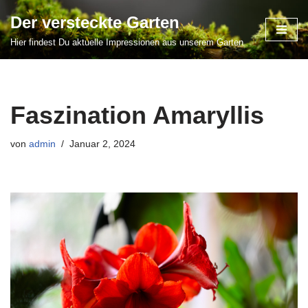
Der versteckte Garten
Zum
Hier findest Du aktuelle Impressionen aus unserem Garten
Inhalt
springen
Faszination Amaryllis
von
admin
Januar 2, 2024