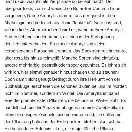
und Luxus, was ihn als Zierpflanze so beliebt macht. Der
übergeordnete, vom schwedischen Botaniker Carl von Linné
vergebene, Name Amaryllis stammt aus der griechischen
Mythologie und bedeutet soviel wie “funkelnd”. Sehr passend,
wie ich finde. Atemberaubend wird es, wenn mehrere Amaryllis-
Sorten nebeneinander stehen, die sich in der Farbgebung
deutlich unterscheiden. Es gibt die Amaryllis in vielen
verschiedenen Farbschattierungen, das Spektrum reicht von rot
über rosa bis hin zu reinweiß. Manche Sorten sind einfarbig,
andere mehrfarbig, gestreift oder sogar gepunktet. Es lohnt sich
wirklich, hier einmal genauer hinzuschauen und zu staunen!
Doch damit nicht genug: Bedingt durch ihre Herkunft von der
Südhalbkugel erscheinen die schönen Blüten bei uns im Norden
nicht im Sommer, sondern im Winter. Die Amaryllis ist damit
eine der prachtvollsten Pflanzen, die bei uns im Winter blüht. Es
handelt sich bei der Amaryllis übrigens um eine Zwiebelpflanze,
allein die riesigen Zwiebeln sind beeindruckend, sie sollten bei
der Pflanzung halb aus der Erde gucken, bleiben also sichtbar.
Ein besonderes Erlebnis ist es, die majestätische Pflanze