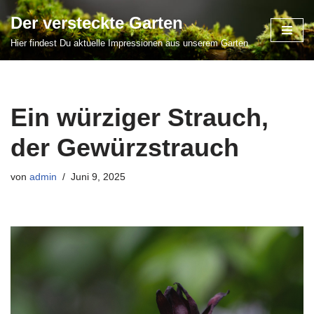
Der versteckte Garten
Zum
Hier findest Du aktuelle Impressionen aus unserem Garten
Inhalt
springen
Ein würziger Strauch,
der Gewürzstrauch
von
admin
Juni 9, 2025