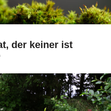
t, der keiner ist
6