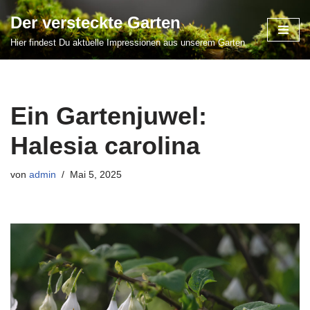
Der versteckte Garten
Zum
Hier findest Du aktuelle Impressionen aus unserem Garten
Inhalt
springen
Ein Gartenjuwel:
Halesia carolina
von
admin
Mai 5, 2025