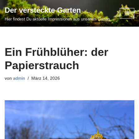
Der versteckte Garten
Zum
Hier findest Du aktuelle Impressionen aus unserem Garten
Inhalt
springen
Ein Frühblüher: der
Papierstrauch
von
admin
März 14, 2026